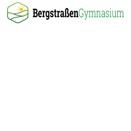
Bergstraßen Gymnasium
Silcherweg 8
69502 Hemsbach
Anfahrt
ge