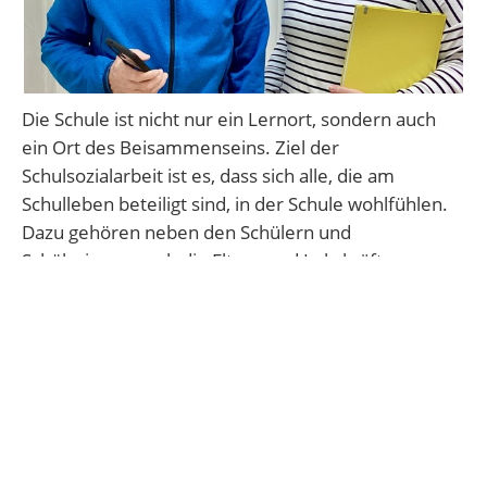
Die Schule ist nicht nur ein Lernort, sondern auch
ein Ort des Beisammenseins. Ziel der
Schulsozialarbeit ist es, dass sich alle, die am
Schulleben beteiligt sind, in der Schule wohlfühlen.
Dazu gehören neben den Schülern und
Schülerinnen auch die Eltern und Lehrkräfte.
An unserer Schule stehen Lena Gräber und Robert
Wiltz an Ansprechpartner und Vertrauenspersonen
für alle Anliegen zur Verfügung.
Sie
… schenken Zeit und Raum, um in einem
geschützten Raum über Sorgen sprechen zu